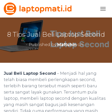
TOGG
8 Tips Jual Beli Laptop Second
Published by
Maftuhin
on
Jual Beli Laptop Second
– Menjadi hal yang
telah biasa membeli perlengkapan second,
terlebih barang tersebut masih seperti baru
serta sangat layak gunakan. Tercantum pula
laptop, membeli laptop second dengan kualitas
yang masih sangat bagus jadi kesenangan
sendiri. Tidak cuma performanya yang masih