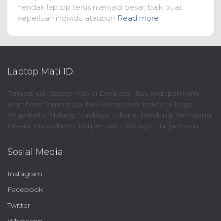
hendak laptop terus menjadi besar, baik buat
keperluan individu ataupun
Read more
Laptop Mati ID
Tempat jual
laptop mati
di Denpasar Bali, kedepan kami
akan hadir Tempat jual beli
laptop mati
bekas di Jogja /
Yogyakarta, Malang, Surabaya, Jakarta, Bandung, Semarang,
Bekasi, Purwokerto, Banjarmasin, Sidoarjo, Banjarmasin.
Sosial Media
Instagram
Facebook
Twitter