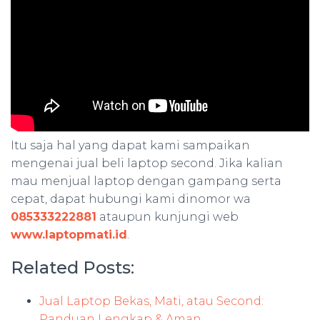
Itu saja hal yang dapat kami sampaikan
mengenai jual beli laptop second. Jika kalian
mau menjual laptop dengan gampang serta
cepat, dapat hubungi kami dinomor wa
085333222881
ataupun kunjungi web
www.laptopmati.id
.
Related Posts:
Jual Laptop Bekas, Mati, atau Second:
Panduan Lengkap & Aman