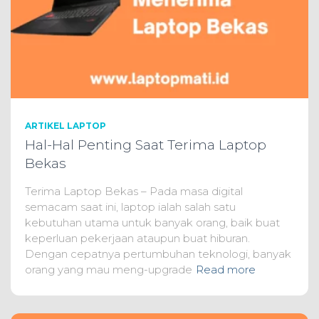
ARTIKEL LAPTOP
Hal-Hal Penting Saat Terima Laptop
Bekas
Terima Laptop Bekas – Pada masa digital
semacam saat ini, laptop ialah salah satu
kebutuhan utama untuk banyak orang, baik buat
keperluan pekerjaan ataupun buat hiburan.
Dengan cepatnya pertumbuhan teknologi, banyak
orang yang mau meng-upgrade
Read more