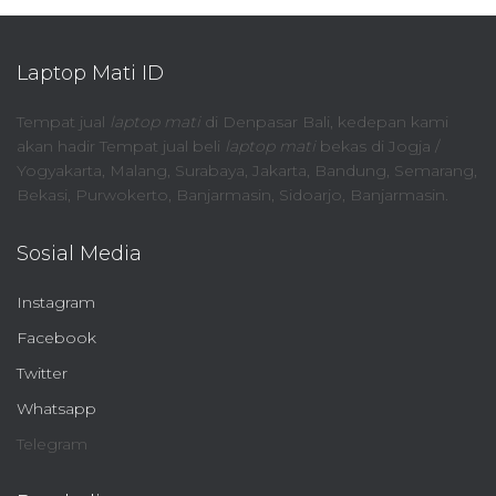
Laptop Mati ID
Tempat jual
laptop mati
di Denpasar Bali, kedepan kami
akan hadir Tempat jual beli
laptop mati
bekas di Jogja /
Yogyakarta, Malang, Surabaya, Jakarta, Bandung, Semarang,
Bekasi, Purwokerto, Banjarmasin, Sidoarjo, Banjarmasin.
Sosial Media
Instagram
Facebook
Twitter
Whatsapp
Telegram