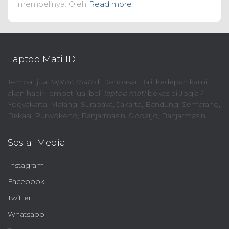
membelinya. Oleh
Read more
Laptop Mati ID
Tempat jual
laptop mati
di Denpasar Bali, kedepan kami
akan hadir Tempat jual beli
laptop mati
bekas di Jogja /
Yogyakarta, Malang, Surabaya, Jakarta, Bandung, Semarang,
Bekasi, Purwokerto, Banjarmasin, Sidoarjo, Banjarmasin.
Sosial Media
Instagram
Facebook
Twitter
Whatsapp