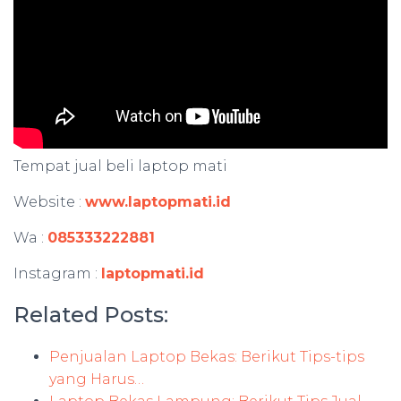
Tempat jual beli laptop mati
Website :
www.laptopmati.id
Wa :
085333222881
Instagram :
laptopmati.id
Related Posts:
Penjualan Laptop Bekas: Berikut Tips-tips
yang Harus…