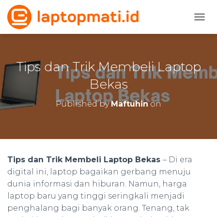
TOGG
Tips dan Trik Membeli Laptop
Bekas
Published by
Maftuhin
on
Tips dan Trik Membeli Laptop Bekas
– Di era
digital ini, laptop bagaikan gerbang menuju
dunia informasi dan hiburan. Namun, harga
laptop baru yang tinggi seringkali menjadi
penghalang bagi banyak orang. Tenang, tak