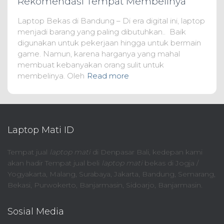
Rekomendasi Tempat Membelinya
Laptop Bekas di Bandung – Di era digital ini, laptop
menjadi barang yang paling dibutuhkan.. Baik
digunakan untuk pekerjaan hingga untuk bermain
game. Namun, karena harganya yang mahal
membuat kebanyakan orang sulit untuk
membelinya. Oleh
Read more
Laptop Mati ID
Tempat jual
laptop mati
di Denpasar Bali, kedepan kami
akan hadir Tempat jual beli
laptop mati
bekas di Jogja /
Yogyakarta, Malang, Surabaya, Jakarta, Bandung, Semarang,
Bekasi, Purwokerto, Banjarmasin, Sidoarjo, Banjarmasin.
Sosial Media