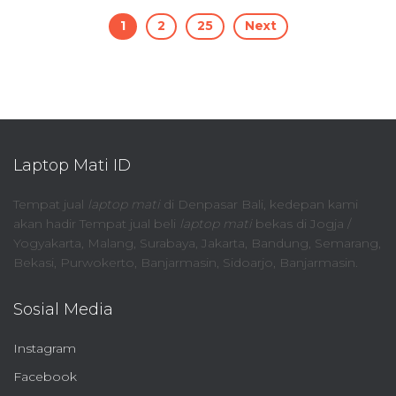
Posts
1
2
25
Next
pagination
Laptop Mati ID
Tempat jual
laptop mati
di Denpasar Bali, kedepan kami
akan hadir Tempat jual beli
laptop mati
bekas di Jogja /
Yogyakarta, Malang, Surabaya, Jakarta, Bandung, Semarang,
Bekasi, Purwokerto, Banjarmasin, Sidoarjo, Banjarmasin.
Sosial Media
Instagram
Facebook