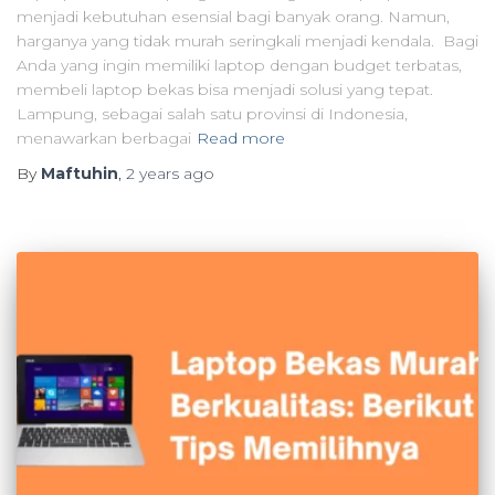
menjadi kebutuhan esensial bagi banyak orang. Namun,
harganya yang tidak murah seringkali menjadi kendala. Bagi
Anda yang ingin memiliki laptop dengan budget terbatas,
membeli laptop bekas bisa menjadi solusi yang tepat.
Lampung, sebagai salah satu provinsi di Indonesia,
menawarkan berbagai
Read more
By
Maftuhin
,
2 years
ago