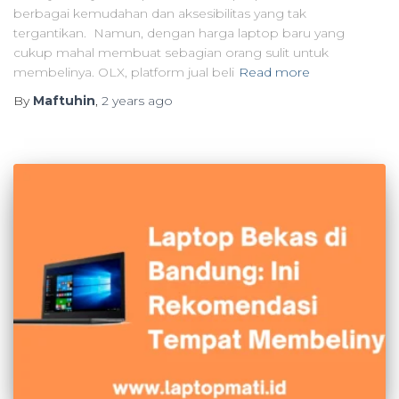
berbagai kemudahan dan aksesibilitas yang tak
tergantikan. Namun, dengan harga laptop baru yang
cukup mahal membuat sebagian orang sulit untuk
membelinya. OLX, platform jual beli
Read more
By
Maftuhin
,
2 years
ago