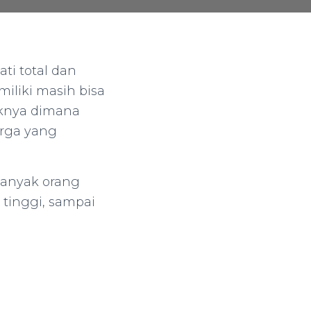
ti total dan
iliki masih bisa
iknya dimana
arga yang
 banyak orang
p tinggi, sampai