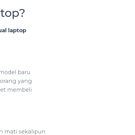
ptop?
ual laptop
 model baru
 orang yang
et membeli
ah mati sekalipun