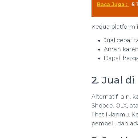
Baca Juga :
5 
Kedua platform i
Jual cepat 
Aman karena
Dapat harga
2. Jual 
Alternatif lain,
Shopee, OLX, at
lihat iklanmu. 
pembeli, dan ada