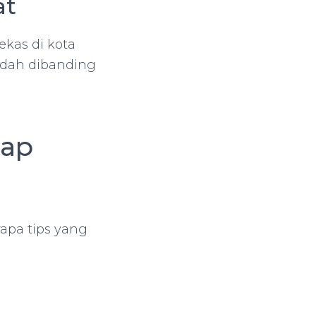
at
kas di kota
endah dibanding
tap
rapa tips yang