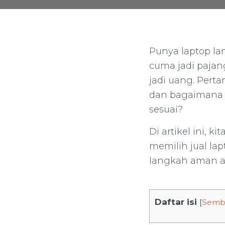
Punya laptop la
cuma jadi pajan
jadi uang. Pert
dan bagaimana c
sesuai?
Di artikel ini, 
memilih jual lap
langkah aman ag
Daftar isi
[
Semb