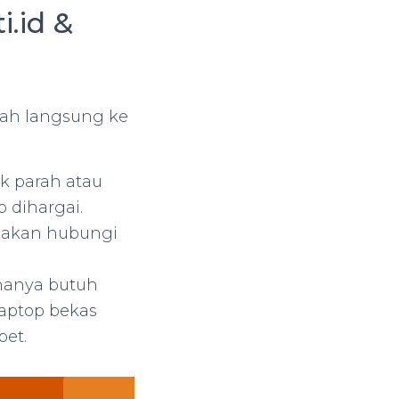
i.id &
lah langsung ke
k parah atau
p dihargai.
a akan hubungi
hanya butuh
laptop bekas
bet.