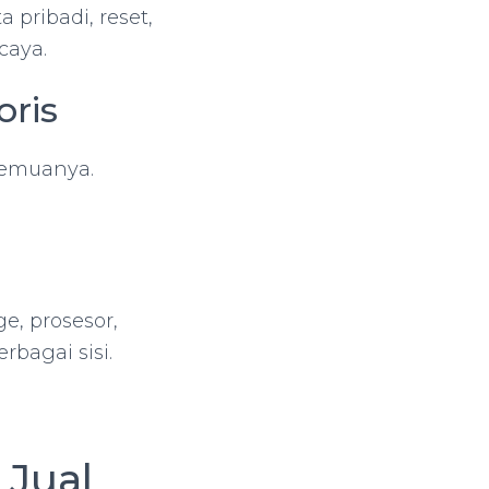
 pribadi, reset,
caya.
oris
 semuanya.
ge, prosesor,
rbagai sisi.
 Jual