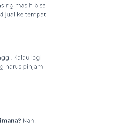
asing masih bisa
dijual ke tempat
ggi. Kalau lagi
ng harus pinjam
dimana?
Nah,