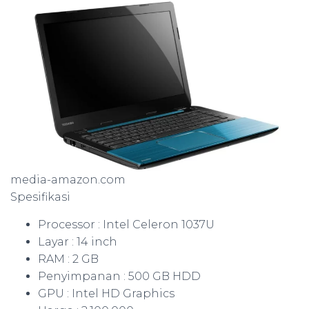
media-amazon.com
Spesifikasi
Processor : Intel Celeron 1037U
Layar : 14 inch
RAM : 2 GB
Penyimpanan : 500 GB HDD
GPU : Intel HD Graphics