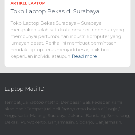
ARTIKEL LAPTOP
Toko Laptop Bekas di Surabaya
Toko Laptop Bekas Surabaya – Surabaya
merupakan salah satu kota besar di Indonesia yang
mempunyai pertumbuhan industri komputer yang
lumayan pesat. Perihal ini membuat permintaan
hendak laptop terus menjadi besar, baik buat
keperluan individu ataupun
Read more
Laptop Mati ID
Tempat jual
laptop mati
di Denpasar Bali, kedepan kami
akan hadir Tempat jual beli
laptop mati
bekas di Jogja /
Yogyakarta, Malang, Surabaya, Jakarta, Bandung, Semarang,
Bekasi, Purwokerto, Banjarmasin, Sidoarjo, Banjarmasin.