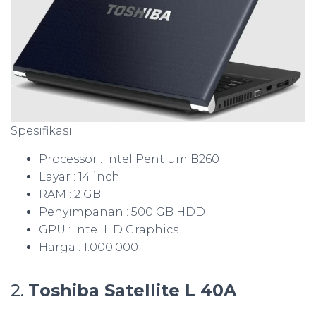
Spesifikasi
Processor : Intel Pentium B260
Layar : 14 inch
RAM : 2 GB
Penyimpanan : 500 GB HDD
GPU : Intel HD Graphics
Harga : 1.000.000
2.
Toshiba Satellite L 40A