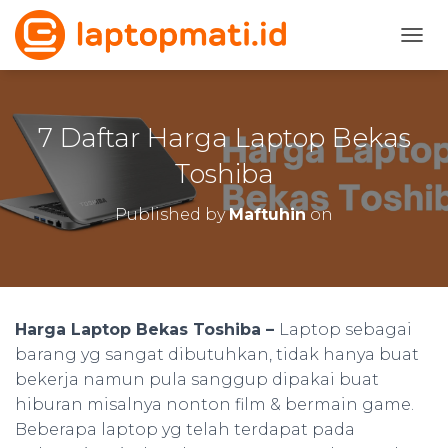
TOGG
7 Daftar Harga Laptop Bekas
Toshiba
Published by
Maftuhin
on
Harga Laptop Bekas Toshiba –
Laptop sebagai
barang yg sangat dibutuhkan, tidak hanya buat
bekerja namun pula sanggup dipakai buat
hiburan misalnya nonton film & bermain game.
Beberapa laptop yg telah terdapat pada