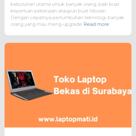
kebutuhan utama untuk banyak orang, baik buat
keperluan pekerjaan ataupun buat hiburan.
Dengan cepatnya pertumbuhan teknologi, banyak
orang yang mau meng-upgrade
Read more