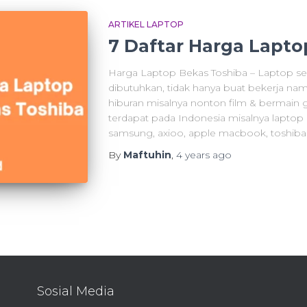
ARTIKEL LAPTOP
7 Daftar Harga Lapto
Harga Laptop Bekas Toshiba – Laptop se
dibutuhkan, tidak hanya buat bekerja na
hiburan misalnya nonton film & bermain 
terdapat pada Indonesia misalnya laptop as
samsung, axioo, apple macbook, toshiba
By
Maftuhin
,
4 years
ago
Sosial Media