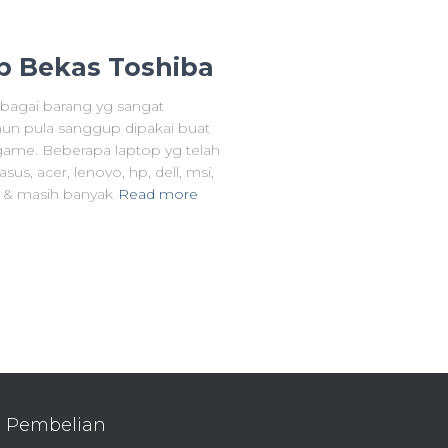
p Bekas Toshiba
bagai barang yg sangat
mun pula sanggup dipakai buat
game. Beberapa laptop yg telah
us, acer, lenovo, hp, dell, msi,
 & masih banyak
Read more
Pembelian