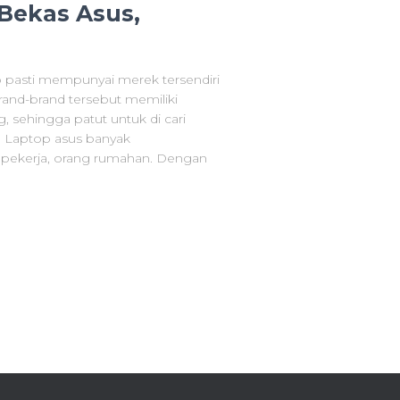
Bekas Asus,
p pasti mempunyai merek tersendiri
 Brand-brand tersebut memiliki
 sehingga patut untuk di cari
. Laptop asus banyak
, pekerja, orang rumahan. Dengan