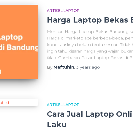
ARTIKEL LAPTOP
Harga Laptop Bekas 
Mencari Harga Laptop Bekas Bandung se
Harga di marketplace berbeda-beda, penj
kondisi aslinya belum tentu sesuai. Tidak
ingin tahu kisaran harga yang wajar, buk
iklan. Gambaran Pasar Laptop Bekas di B
By
Maftuhin
,
3 years
ago
ARTIKEL LAPTOP
Cara Jual Laptop Onl
Laku