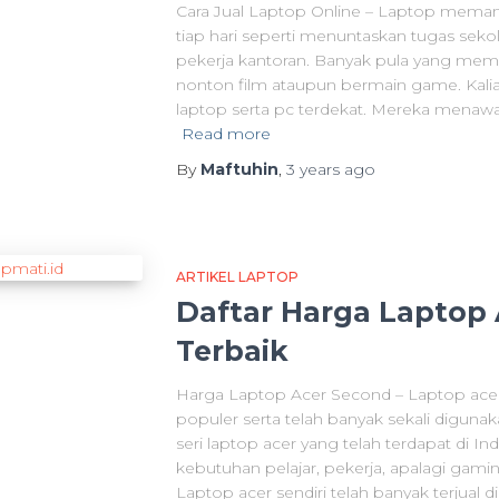
Cara Jual Laptop Online – Laptop memang
tiap hari seperti menuntaskan tugas sek
pekerja kantoran. Banyak pula yang mema
nonton film ataupun bermain game. Kali
laptop serta pc terdekat. Mereka menawa
Read more
By
Maftuhin
,
3 years
ago
ARTIKEL LAPTOP
Daftar Harga Laptop
Terbaik
Harga Laptop Acer Second – Laptop acer 
populer serta telah banyak sekali digun
seri laptop acer yang telah terdapat di I
kebutuhan pelajar, pekerja, apalagi gamin
Laptop acer sendiri telah banyak terjual di