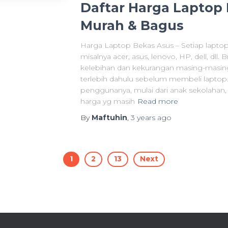
Daftar Harga Laptop 
Murah & Bagus
Harga Laptop Bekas Asus – Setiap lapto
misalnya acer, asus, lenovo, HP, dell, dll.
kelebihan dan kekurangan masing-masing,
terlebih dahulu sebelum membeli laptop
penggunanya, mulai dari anak sekolahan
harga yg masih
Read more
By
Maftuhin
,
3 years
ago
1
2
13
Next