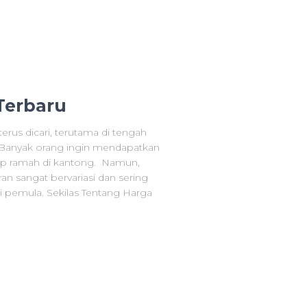
Terbaru
rus dicari, terutama di tengah
. Banyak orang ingin mendapatkan
tap ramah di kantong. Namun,
an sangat bervariasi dan sering
pemula. Sekilas Tentang Harga