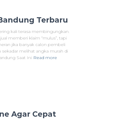
Bandung Terbaru
ring kali terasa membingungkan.
ual memberi klaim “mulus”, tapi
 heran jika banyak calon pembeli
an sekadar melihat angka murah di
andung Saat Ini
Read more
ine Agar Cepat