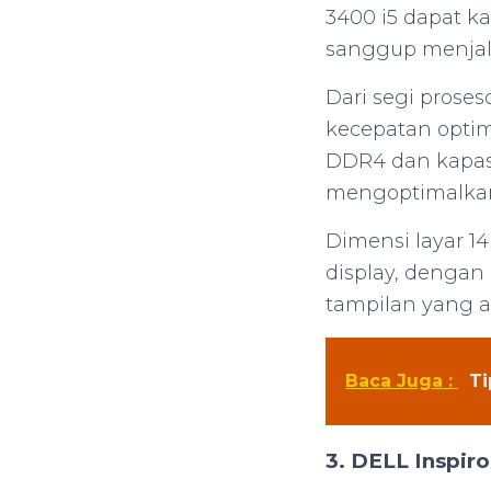
3400 i5 dapat ka
sanggup menjala
Dari segi proses
kecepatan opti
DDR4 dan kapas
mengoptimalkan
Dimensi layar 1
display, dengan
tampilan yang am
Baca Juga :
Ti
3. DELL Inspir