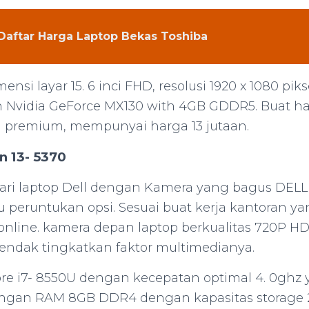
Daftar Harga Laptop Bekas Toshiba
ensi layar 15. 6 inci FHD, resolusi 1920 x 1080 pik
h Nvidia GeForce MX130 with 4GB GDDR5. Buat har
i premium, mempunyai harga 13 jutaan.
n 13- 5370
ri laptop Dell dengan Kamera yang bagus DELL I
 peruntukan opsi. Sesuai buat kerja kantoran ya
online. kamera depan laptop berkualitas 720P HD
ndak tingkatkan faktor multimedianya.
Core i7- 8550U dengan kecepatan optimal 4. 0ghz
dengan RAM 8GB DDR4 dengan kapasitas storage 