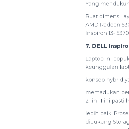
Yang mendukun
Buat dimensi laya
AMD Radeon 530 
Inspiron 13- 5370
7. DELL Inspiro
Laptop ini popul
keunggulan lap
konsep hybrid 
memadukan berm
2- in- 1 ini pas
lebih baik. Pro
didukung Storag