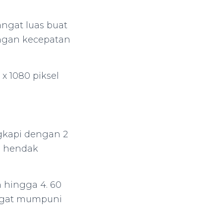
ngat luas buat
engan kecepatan
 x 1080 piksel
ngkapi dengan 2
g hendak
 hingga 4. 60
ngat mumpuni