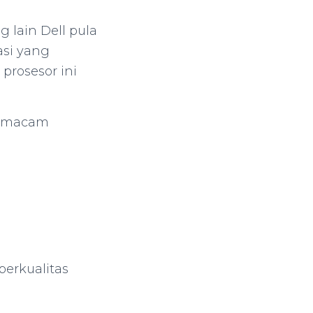
 lain Dell pula
asi yang
prosesor ini
bermacam
berkualitas