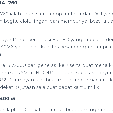
 14- 760
- 760 ialah salah satu laptop mutahir dari Dell yan
begitu elok, ringan, dan mempunyai bezel ultra 
ayar 14 inci beresolusi Full HD yang ditopang de
940MX yang ialah kualitas besar dengan tampila
m.
ore i5 7200U dari generasi ke 7 serta buat menai
memakai RAM 4GB DDR4 dengan kapsitas penyi
 SSD, lumayan luas buat menaruh bermacam file 
 dekat 10 jutaan saja buat dapat kamu miliki.
3400 i5
ri laptop Dell paling murah buat gaming hingga