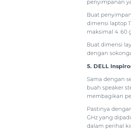
penyimpanan ya
Buat penyimpana
dimensi laptop 
maksimal 4. 60
Buat dimensi laya
dengan sokonga
5. DELL Inspiro
Sama dengan ser
buah speaker s
membagikan pe
Pastinya dengan
GHz yang dipad
dalam perihal k