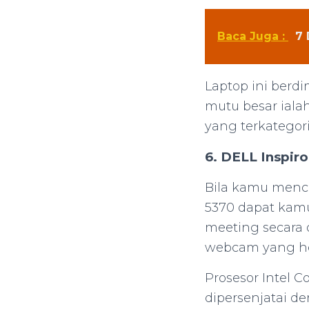
Baca Juga :
7 
Laptop ini berdim
mutu besar iala
yang terkategor
6. DELL Inspiro
Bila kamu menca
5370 dapat kamu
meeting secara 
webcam yang he
Prosesor Intel 
dipersenjatai 