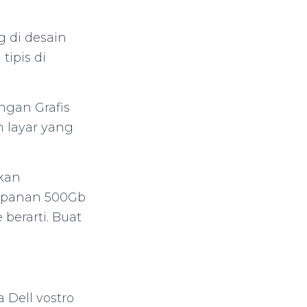
g di desain
tipis di
ngan Grafis
n layar yang
kkan
mpanan 500Gb
berarti. Buat
 Dell vostro