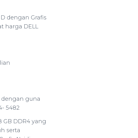
l HD dengan Grafis
at harga DELL
lian
, dengan guna
14- 5482
M 8 GB DDR4 yang
h serta