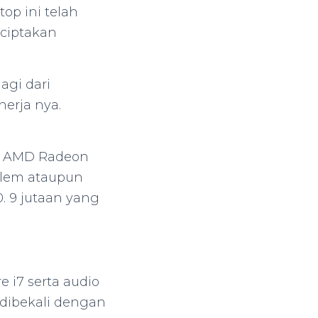
top ini telah
ciptakan
agi dari
erja nya.
fis AMD Radeon
ilem ataupun
0. 9 jutaan yang
e i7 serta audio
dibekali dengan