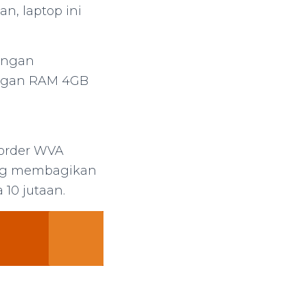
n, laptop ini
dengan
engan RAM 4GB
border WVA
yang membagikan
 10 jutaan.