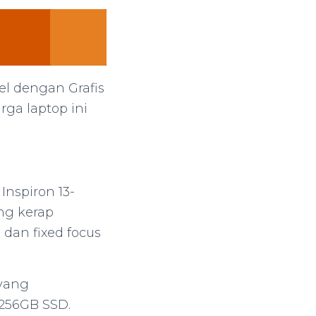
sel dengan Grafis
ga laptop ini
nspiron 13-
ng kerap
 dan fixed focus
 yang
256GB SSD.