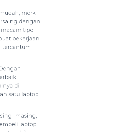
h mudah, merk-
ersaing dengan
ermacam tipe
 buat pekerjaan
a tercantum
. Dengan
erbaik
lnya di
lah satu laptop
sing- masing,
membeli laptop