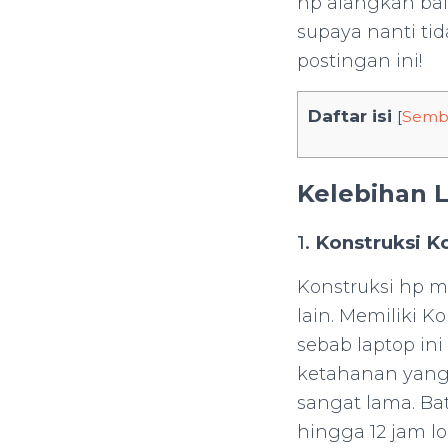
hp alangkah ba
supaya nanti tid
postingan ini!
Daftar isi
[
Semb
Kelebihan 
1.
Konstruksi K
Konstruksi hp m
lain. Memiliki 
sebab laptop i
ketahanan yang
sangat lama. Bat
hingga 12 jam lo