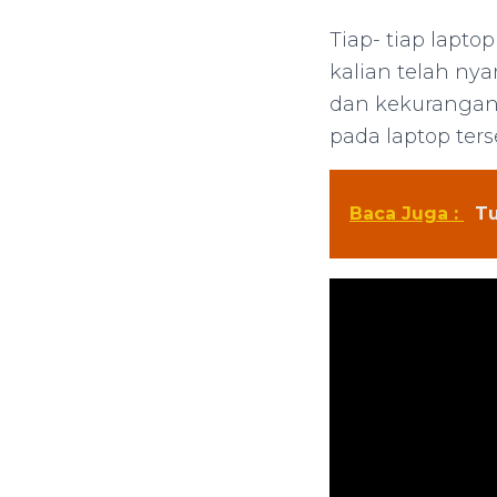
Tiap- tiap lapt
kalian telah ny
dan kekurangann
pada laptop ters
Baca Juga :
Tu