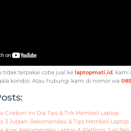
 tidak terpakai coba jual ke
laptopmati.id
, kami
gala kondisi. Atau hubungi kami di nomor wa
085
osts:
 Cirebon: Ini Dia Tips & Trik Membeli Laptop
s 3 Jutaan: Rekomendasi & Tips Membeli Laptop
s Acer: Rekomendasi Laptop & Platform Jual Beli