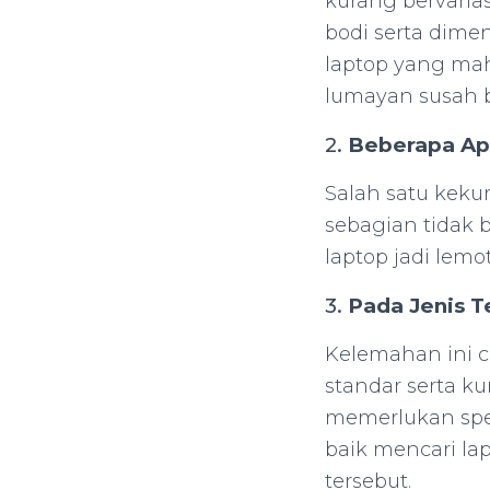
kurang bervari
bodi serta dimen
laptop yang ma
lumayan susah b
2.
Beberapa Apl
Salah satu keku
sebagian tidak b
laptop jadi lemo
3.
Pada Jenis T
Kelemahan ini c
standar serta 
memerlukan spes
baik mencari la
tersebut.