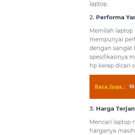
laptop.
2.
Performa Ya
Memilah laptop 
mempunyai perf
dengan sangat b
spesifikasinya 
hp kerap dicari
Baca Juga :
10
3.
Harga Terja
Mencari laptop 
harganya masih