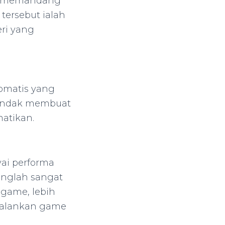
an memandang
tersebut ialah
ri yang
tomatis yang
u hendak membuat
matikan.
ai performa
anglah sangat
 game, lebih
njalankan game