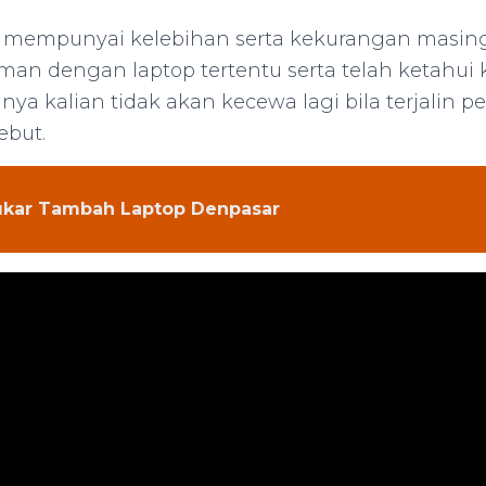
op mempunyai kelebihan serta kekurangan masing
aman dengan laptop tertentu serta telah ketahui
ya kalian tidak akan kecewa lagi bila terjalin 
ebut.
kar Tambah Laptop Denpasar