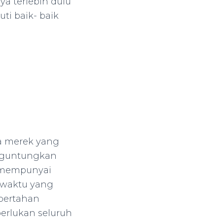
a terlebih dulu
ti baik- baik
ra merek yang
enguntungkan
a mempunyai
 waktu yang
 bertahan
iperlukan seluruh