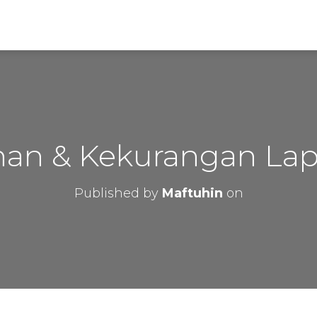
han & Kekurangan La
Published by
Maftuhin
on