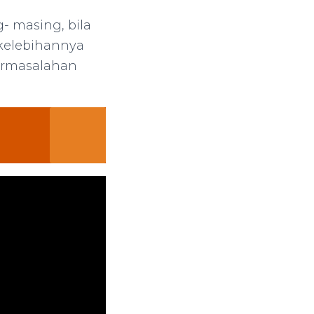
- masing, bila
 kelebihannya
permasalahan