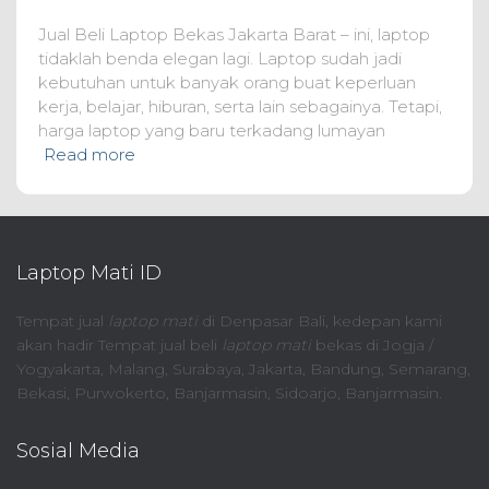
Jual Beli Laptop Bekas Jakarta Barat – ini, laptop
tidaklah benda elegan lagi. Laptop sudah jadi
kebutuhan untuk banyak orang buat keperluan
kerja, belajar, hiburan, serta lain sebagainya. Tetapi,
harga laptop yang baru terkadang lumayan
Read more
Laptop Mati ID
Tempat jual
laptop mati
di Denpasar Bali, kedepan kami
akan hadir Tempat jual beli
laptop mati
bekas di Jogja /
Yogyakarta, Malang, Surabaya, Jakarta, Bandung, Semarang,
Bekasi, Purwokerto, Banjarmasin, Sidoarjo, Banjarmasin.
Sosial Media