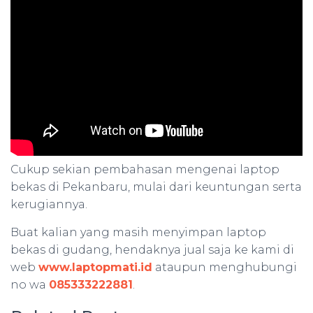
Cukup sekian pembahasan mengenai laptop
bekas di Pekanbaru, mulai dari keuntungan serta
kerugiannya.
Buat kalian yang masih menyimpan laptop
bekas di gudang, hendaknya jual saja ke kami di
web
www.laptopmati.id
ataupun menghubungi
no wa
085333222881
.