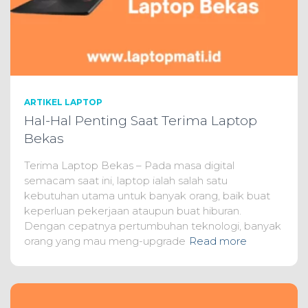
ARTIKEL LAPTOP
Hal-Hal Penting Saat Terima Laptop
Bekas
Terima Laptop Bekas – Pada masa digital
semacam saat ini, laptop ialah salah satu
kebutuhan utama untuk banyak orang, baik buat
keperluan pekerjaan ataupun buat hiburan.
Dengan cepatnya pertumbuhan teknologi, banyak
orang yang mau meng-upgrade
Read more