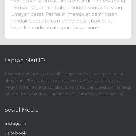
merupakan salah satu kota besar di Indonesia yang
mempunyai pertumbuhan industri komputer yang
lumayan pesat. Perihal ini membuat permintaan
hendak laptop terus menjadi besar, baik buat
keperluan individu ataupun
Read more
Laptop Mati ID
Tempat jual
laptop mati
di Denpasar Bali, kedepan kami
akan hadir Tempat jual beli
laptop mati
bekas di Jogja /
Yogyakarta, Malang, Surabaya, Jakarta, Bandung, Semarang,
Bekasi, Purwokerto, Banjarmasin, Sidoarjo, Banjarmasin.
Sosial Media
Instagram
Facebook