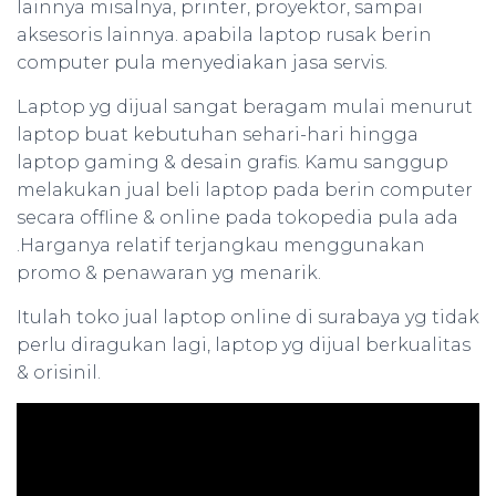
lainnya misalnya, printer, proyektor, sampai
aksesoris lainnya. apabila laptop rusak berin
computer pula menyediakan jasa servis.
Laptop yg dijual sangat beragam mulai menurut
laptop buat kebutuhan sehari-hari hingga
laptop gaming & desain grafis. Kamu sanggup
melakukan jual beli laptop pada berin computer
secara offline & online pada tokopedia pula ada
.Harganya relatif terjangkau menggunakan
promo & penawaran yg menarik.
Itulah toko jual laptop online di surabaya yg tidak
perlu diragukan lagi, laptop yg dijual berkualitas
& orisinil.