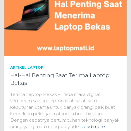
ARTIKEL LAPTOP
Hal-Hal Penting Saat Terima Laptop
Bekas
Terima Laptop Bekas – Pada masa digital
semacam saat ini, laptop ialah salah satu
kebutuhan utama untuk banyak orang, baik buat
keperluan pekerjaan ataupun buat hiburan.
Dengan cepatnya pertumbuhan teknologi, banyak
orang yang mau meng-upgrade
Read more