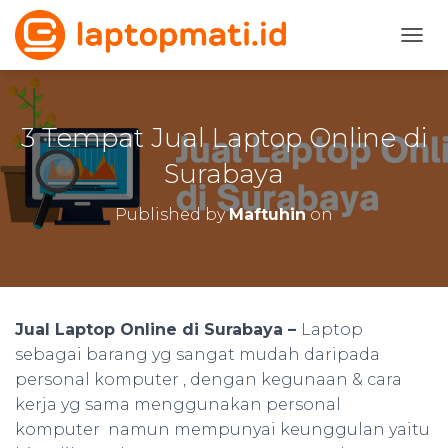
TOGG
3 Tempat Jual Laptop Online di
Surabaya
Published by
Maftuhin
on
Jual Laptop Online di Surabaya –
Laptop
sebagai barang yg sangat mudah daripada
personal komputer , dengan kegunaan & cara
kerja yg sama menggunakan personal
komputer namun mempunyai keunggulan yaitu