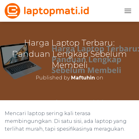
TOGG
Harga Laptop Terbaru:
Panduan Lengkap Sebelum
Membeli
Published by
Maftuhin
on
Mencari laptop sering kali terasa
membingungkan. Di satu sisi, ada laptop yang
terlihat murah, tapi spesifikasinya meragukan.