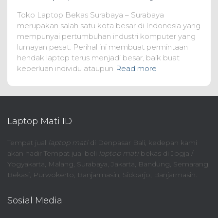
Toko Laptop Bekas Surabaya – Surabaya
merupakan salah satu kota besar di Indonesia yang
mempunyai pertumbuhan industri komputer yang
lumayan pesat. Perihal ini membuat permintaan
hendak laptop terus menjadi besar, baik buat
keperluan individu ataupun
Read more
Laptop Mati ID
Tempat jual
laptop mati
di Denpasar Bali, kedepan kami
akan hadir Tempat jual beli
laptop mati
bekas di Jogja /
Yogyakarta, Malang, Surabaya, Jakarta, Bandung, Semarang,
Bekasi, Purwokerto, Banjarmasin, Sidoarjo, Banjarmasin.
Sosial Media