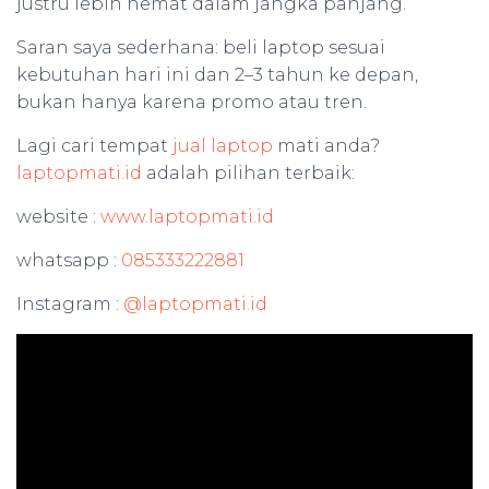
justru lebih hemat dalam jangka panjang.
Saran saya sederhana: beli laptop sesuai
kebutuhan hari ini dan 2–3 tahun ke depan,
bukan hanya karena promo atau tren.
Lagi cari tempat
jual laptop
mati anda?
laptopmati.id
adalah pilihan terbaik:
website :
www.laptopmati.id
whatsapp :
085333222881
Instagram :
@laptopmati.id