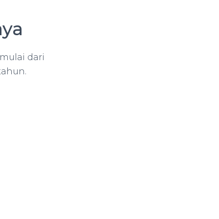
aya
mulai dari
tahun.