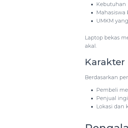
Kebutuhan k
Mahasiswa b
UMKM yang 
Laptop bekas men
akal.
Karakter
Berdasarkan pe
Pembeli men
Penjual ing
Lokasi dan 
Pengal