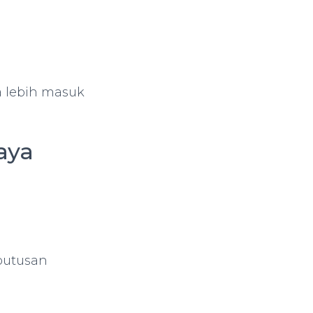
a lebih masuk
aya
putusan