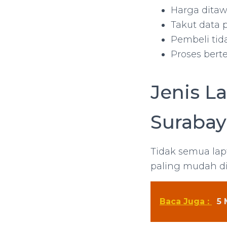
Harga ditaw
Takut data p
Pembeli tida
Proses berte
Jenis L
Surabay
Tidak semua lapt
paling mudah di
Baca Juga :
5 