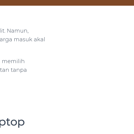
lit. Namun,
arga masuk akal
h memilih
stan tanpa
ptop