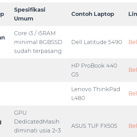
Spesifikasi
op
Contoh Laptop
Li
Umum
Core i3 / i5RAM
an
minimal 8GBSSD
Dell Latitude 5490
Bel
sudah terpasang
HP ProBook 440
Bel
G5
Lenovo ThinkPad
Bel
L480
GPU
g
DedicatedMasih
ASUS TUF FX505
Bel
diminati usia 2–3