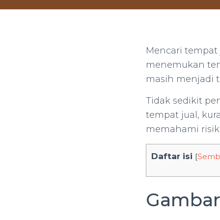
Mencari tempat j
menemukan temp
masih menjadi 
Tidak sedikit p
tempat jual, kur
memahami risik
Daftar isi
[
Semb
Gambar