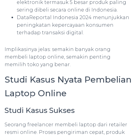
elektronik termasuk 5 besar produk paling
sering dibeli secara online di Indonesia.
DataReportal Indonesia 2024 menunjukkan
peningkatan kepercayaan konsumen
terhadap transaksi digital.
Implikasinya jelas: semakin banyak orang
membeli laptop online, semakin penting
memilih toko yang benar.
Studi Kasus Nyata Pembelian
Laptop Online
Studi Kasus Sukses
Seorang freelancer membeli laptop dari retailer
resmi online. Proses pengiriman cepat, produk