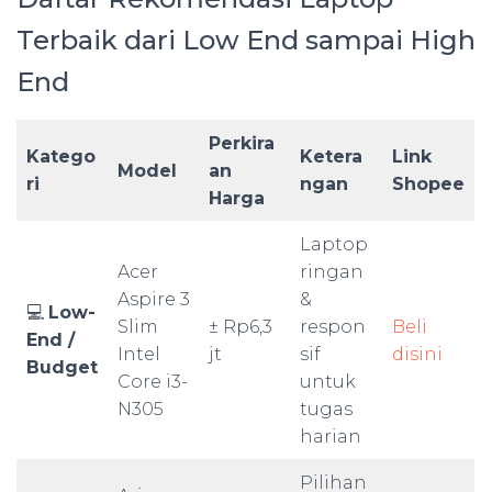
Terbaik dari Low End sampai High
End
Perkira
Katego
Ketera
Link
Model
an
ri
ngan
Shopee
Harga
Laptop
Acer
ringan
Aspire 3
&
💻
Low-
Slim
± Rp6,3
respon
Beli
End /
Intel
jt
sif
disini
Budget
Core i3-
untuk
N305
tugas
harian
Pilihan