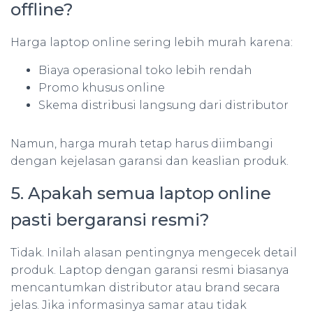
offline?
Harga laptop online sering lebih murah karena:
Biaya operasional toko lebih rendah
Promo khusus online
Skema distribusi langsung dari distributor
Namun, harga murah tetap harus diimbangi
dengan kejelasan garansi dan keaslian produk.
5. Apakah semua laptop online
pasti bergaransi resmi?
Tidak. Inilah alasan pentingnya mengecek detail
produk. Laptop dengan garansi resmi biasanya
mencantumkan distributor atau brand secara
jelas. Jika informasinya samar atau tidak