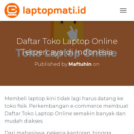
TOGG
Daftar Toko Laptop Online
Terpercaya di Indonesia
Published by
Maftuhin
on
Membeli laptop kini tidak lagi harus datang ke
toko fisik. Perkembangan e-commerce membuat
Daftar Toko Laptop Online semakin banyak dan
mudah diakses.
Dari mahasiswa, pekerja kantoran, hingga