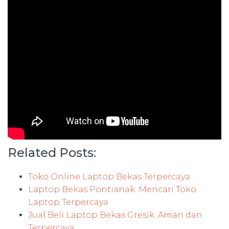
Related Posts:
Toko Online Laptop Bekas Terpercaya
Laptop Bekas Pontianak: Mencari Toko
Laptop Terpercaya
Jual Beli Laptop Bekas Gresik: Aman dan
Terpercaya