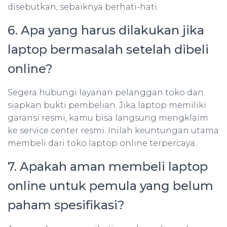
disebutkan, sebaiknya berhati-hati.
6. Apa yang harus dilakukan jika
laptop bermasalah setelah dibeli
online?
Segera hubungi layanan pelanggan toko dan
siapkan bukti pembelian. Jika laptop memiliki
garansi resmi, kamu bisa langsung mengklaim
ke service center resmi. Inilah keuntungan utama
membeli dari toko laptop online terpercaya.
7. Apakah aman membeli laptop
online untuk pemula yang belum
paham spesifikasi?