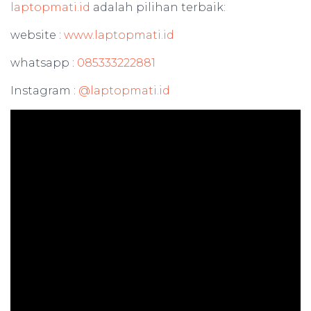
laptopmati.id
adalah pilihan terbaik:
website :
www.laptopmati.id
whatsapp :
085333222881
Instagram :
@laptopmati.id