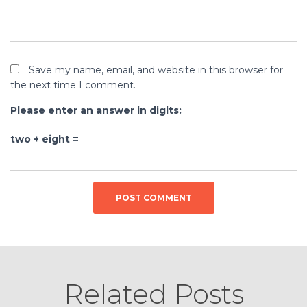
Save my name, email, and website in this browser for
the next time I comment.
Please enter an answer in digits:
two + eight =
Related Posts