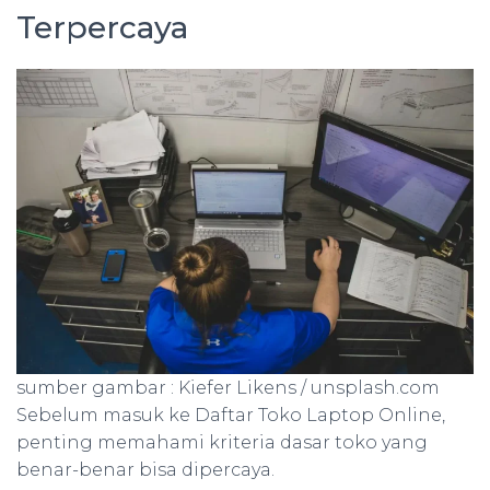
Terpercaya
sumber gambar : Kiefer Likens / unsplash.com
Sebelum masuk ke Daftar Toko Laptop Online,
penting memahami kriteria dasar toko yang
benar-benar bisa dipercaya.