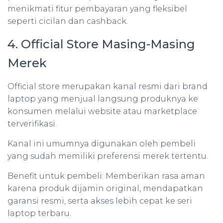
menikmati fitur pembayaran yang fleksibel
seperti cicilan dan cashback.
4. Official Store Masing-Masing
Merek
Official store merupakan kanal resmi dari brand
laptop yang menjual langsung produknya ke
konsumen melalui website atau marketplace
terverifikasi.
Kanal ini umumnya digunakan oleh pembeli
yang sudah memiliki preferensi merek tertentu.
Benefit untuk pembeli: Memberikan rasa aman
karena produk dijamin original, mendapatkan
garansi resmi, serta akses lebih cepat ke seri
laptop terbaru.