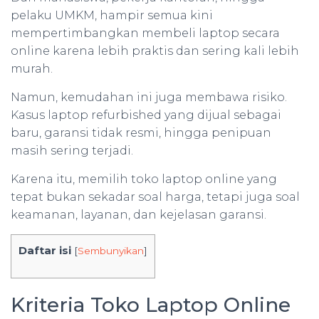
pelaku UMKM, hampir semua kini
mempertimbangkan membeli laptop secara
online karena lebih praktis dan sering kali lebih
murah.
Namun, kemudahan ini juga membawa risiko.
Kasus laptop refurbished yang dijual sebagai
baru, garansi tidak resmi, hingga penipuan
masih sering terjadi.
Karena itu, memilih toko laptop online yang
tepat bukan sekadar soal harga, tetapi juga soal
keamanan, layanan, dan kejelasan garansi.
Daftar isi
[
Sembunyikan
]
Kriteria Toko Laptop Online