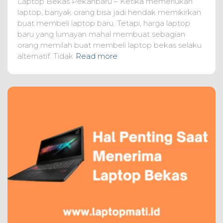
Laptop Bekas Pekanbaru – Ketika memerlukan
laptop, banyak orang bisa jadi hendak memikirkan
buat membeli laptop baru. Tetapi, harga laptop
baru yang lumayan mahal membuat sebagian
orang memilah buat membeli laptop bekas selaku
alternatif. Tidak
Read more