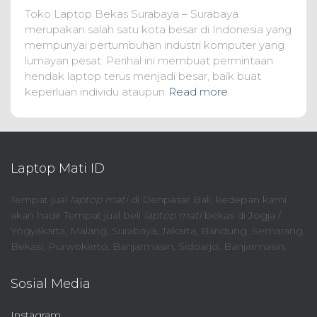
Toko Laptop Bekas Surabaya – Surabaya
merupakan salah satu kota besar di Indonesia yang
mempunyai pertumbuhan industri komputer yang
lumayan pesat. Perihal ini membuat permintaan
hendak laptop terus menjadi besar, baik buat
keperluan individu ataupun
Read more
Laptop Mati ID
Tempat jual
laptop mati
di Denpasar Bali, kedepan kami
akan hadir Tempat jual beli
laptop mati
bekas di Jogja /
Yogyakarta, Malang, Surabaya, Jakarta, Bandung, Semarang,
Bekasi, Purwokerto, Banjarmasin, Sidoarjo, Banjarmasin.
Sosial Media
Instagram