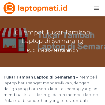
TOGG
6 Tempat Tukar Tambah
Laptop di Semarang
Published by
Maftuhin
on
Tukar Tambah Laptop di Semarang –
Membeli
laptop baru sangat mengasyikkan, dengan
design yang baru serta kualitas barang yang ada
membuat kita tidak rugi dalam membeli laptop.
Pula sebab kebutuhan yang terus tumbuh