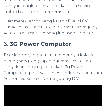
lumayan lengkap serta sediakan jasa service
laptop buat bermacam kerusakan.
Buat merek laptop yang kerap dijual disini
semacam asus, acer, hp, lenovo serta sebagainya.
Ada pula aksesoris pc yang lumayan lengkap.
6.
3G Power Computer
Toko laptop yang satu ini mempunyai koleksi
barang yang lengkap, bergaransi resmi dan
banyak promo yang diadakan. 3g Power
Computer dipercayai oleh HP Indonesia buat jadi
Authorized Service Partner jateng DIY.