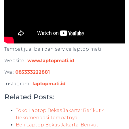
Tempat jual beli dan service laptop mati
Website :
www.laptopmati.id
Wa :
085333222881
Instagram :
laptopmati.id
Related Posts:
Toko Laptop Bekas Jakarta: Berikut 4
Rekomendasi Tempatnya
Beli Laptop Bekas Jakarta: Berikut