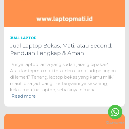
JUAL LAPTOP
Jual Laptop Bekas, Mati, atau Second:
Panduan Lengkap & Aman
Punya laptop lama yang sudah jarang dipakai?
Atau laptopmu mati total dan cuma jadi pajangan
di lemari? Tenang, laptop bekas yang kamu miliki
masih bisa jadi uang. Pertanyaannya sekarang,
kalau mau jual laptop, sebaiknya dimana
Read more