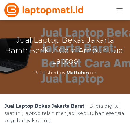
TOGG
Jual Laptop Bekas Jakarta
Barat: Berikut Cara Ampuh Jual
Laptop
Published by
Maftuhin
on
Jual Laptop Bekas Jakarta Barat
– Di era digital
saat ini, laptop telah menjadi kebutuhan esensial
bagi banyak orang.