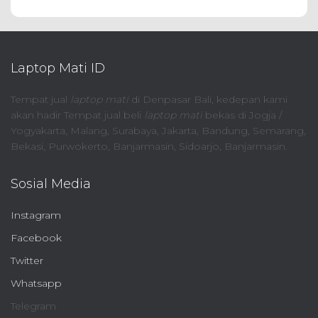
Laptop Mati ID
Tempat jual
laptop mati
di Denpasar Bali, kedepan kami
akan hadir Tempat jual beli
laptop mati
bekas di Jogja /
Yogyakarta, Malang, Surabaya, Jakarta, Bandung, Semarang,
Bekasi, Purwokerto, Banjarmasin, Sidoarjo, Banjarmasin.
Sosial Media
Instagram
Facebook
Twitter
Whatsapp
Telegram