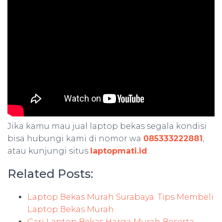
Jika kamu mau jual laptop bekas segala kondisi
bisa hubungi kami di nomor wa
085333222881
,
atau kunjungi situs
laptopmati.id
.
Related Posts:
Laptop Bekas Murah Surabaya: Tips Membeli
Laptop Bekas Murah
Cari Laptop Bekas Harga Murah Beserta