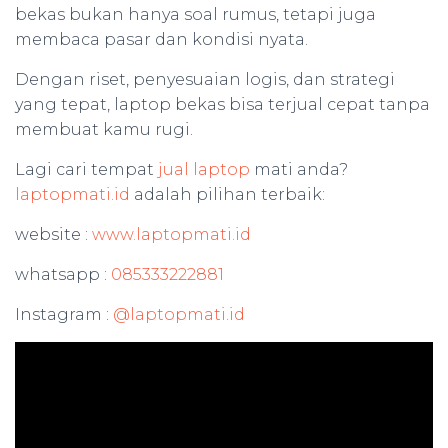
bekas bukan hanya soal rumus, tetapi juga
membaca pasar dan kondisi nyata.
Dengan riset, penyesuaian logis, dan strategi
yang tepat, laptop bekas bisa terjual cepat tanpa
membuat kamu rugi.
Lagi cari tempat
jual laptop
mati anda?
laptopmati.id
adalah pilihan terbaik:
website :
www.laptopmati.id
whatsapp :
085333222881
Instagram :
@laptopmati.id