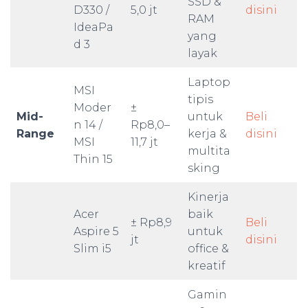
SSD &
D330 /
5,0 jt
disini
RAM
IdeaPa
yang
d 3
layak
Laptop
MSI
tipis
Moder
±
Mid-
untuk
Beli
n 14 /
Rp8,0–
Range
kerja &
disini
MSI
11,7 jt
multita
Thin 15
sking
Kinerja
Acer
baik
± Rp8,9
Beli
Aspire 5
untuk
jt
disini
Slim i5
office &
kreatif
Gamin