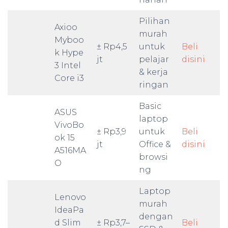
Pilihan
Axioo
murah
Myboo
± Rp4,5
untuk
Beli
k Hype
jt
pelajar
disini
3 Intel
& kerja
Core i3
ringan
Basic
ASUS
laptop
VivoBo
± Rp3,9
untuk
Beli
ok 15
jt
Office &
disini
A516MA
browsi
O
ng
Laptop
Lenovo
murah
IdeaPa
dengan
d Slim
± Rp3,7–
Beli