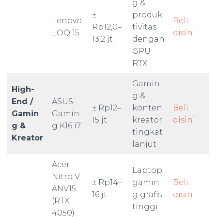
g &
±
produk
Lenovo
Beli
Rp12,0–
tivitas
LOQ 15
disini
13,2 jt
dengan
GPU
RTX
Gamin
High-
g &
End /
ASUS
± Rp12–
konten
Beli
Gamin
Gamin
15 jt
kreator
disini
g &
g K16 i7
tingkat
Kreator
lanjut
Acer
Laptop
Nitro V
± Rp14–
gamin
Beli
ANV15
16 jt
g grafis
disini
(RTX
tinggi
4050)