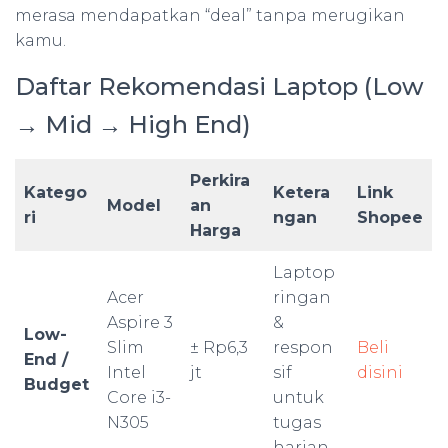
merasa mendapatkan “deal” tanpa merugikan
kamu.
Daftar Rekomendasi Laptop (Low
→ Mid → High End)
Perkira
Katego
Ketera
Link
Model
an
ri
ngan
Shopee
Harga
Laptop
Acer
ringan
Aspire 3
&
Low-
Slim
± Rp6,3
respon
Beli
End /
Intel
jt
sif
disini
Budget
Core i3-
untuk
N305
tugas
harian