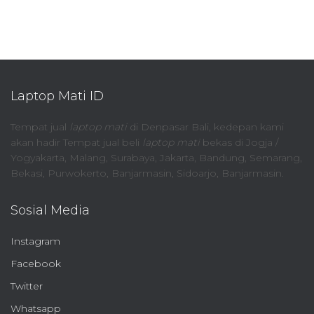
Laptop Mati ID
Tempat jual
laptop mati
di Denpasar Bali, kedepan kami
akan hadir Tempat jual beli
laptop mati
bekas di Jogja /
Yogyakarta, Malang, Surabaya, Jakarta, Bandung, Semarang,
Bekasi, Purwokerto, Banjarmasin, Sidoarjo, Banjarmasin.
Sosial Media
Instagram
Facebook
Twitter
Whatsapp