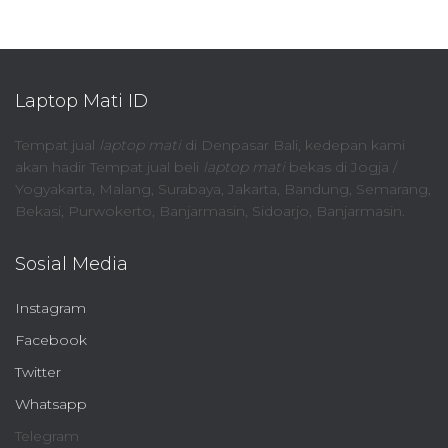
Laptop Mati ID
Tempat jual
laptop mati
di Denpasar Bali, kedepan kami
akan hadir Tempat jual beli
laptop mati
bekas di Jogja /
Yogyakarta, Malang, Surabaya, Jakarta, Bandung, Semarang,
Bekasi, Purwokerto, Banjarmasin, Sidoarjo, Banjarmasin.
Sosial Media
Instagram
Facebook
Twitter
Whatsapp
Telegram