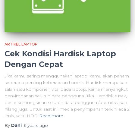
ARTIKEL LAPTOP
Cek Kondisi Hardisk Laptop
Dengan Cepat
Jika kamu sering menggunakan laptop, kamu akan paham
seberapa penting keberadaan hardisk. Hardisk merupakan
salah satu komponen vital pada laptop, karna menyangkut
penyimpanan seluruh data pengguna. Jika Harddisk rusak,
besar kemungkinan seluruh data pengguna / pemilik akan
hilang juga. Untuk saat ini, media penyimpanan terkini ada 2
jenis, yaitu HDD
Read more
By
Dani
,
6 years
ago