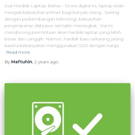
Jual Hardisk Laptop Bekas – Di era digital ini, laptop telah
menjadi kebutuhan primer bagi banyak orang. Seiring
dengan perkembangan teknologi, kebutuhan
penyimpanan data pun semakin meningkat. Hal ini
mendorong permintaan akan hardisk laptop yang lebih
besar dan canggih. Namun, hardisk baru sekarang jarang
karena kebanyakan menggunakan SSD dengan harga
Read more
By
Maftuhin
,
2 years
ago