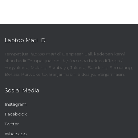
Laptop Mati ID
Tempat jual
laptop mati
di Denpasar Bali, kedepan kami
akan hadir Tempat jual beli
laptop mati
bekas di Jogja /
Yogyakarta, Malang, Surabaya, Jakarta, Bandung, Semarang,
Bekasi, Purwokerto, Banjarmasin, Sidoarjo, Banjarmasin.
Sosial Media
Instagram
Facebook
Twitter
Whatsapp