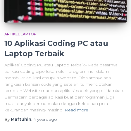
ARTIKEL LAPTOP
10 Aplikasi Coding PC atau
Laptop Terbaik
Aplikasi Coding PC atau Laptop Terbaik– Pada dasarnya
aplikasi coding diperlukan oleh programmer dalam
membuat aplikasi ataupun website. Didalamnya ada
rangkaian barisan code yang setelah itu menciptakan
tampilan Website maupun aplikasi cocok yang di idamkan.
Bermacam berbagai aplikasi buat pemrograman juga
mulai banyak bermunculan dengan kelebihan pula
kekurangan masing- masing.
Read more
By
Maftuhin
,
4 years
ago