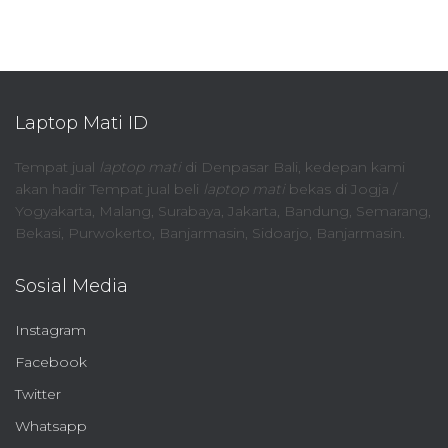
Laptop Mati ID
Tempat jual
laptop mati
di Denpasar Bali, kedepan kami
akan hadir Tempat jual beli
laptop mati
bekas di Jogja /
Yogyakarta, Malang, Surabaya, Jakarta, Bandung, Semarang,
Bekasi, Purwokerto, Banjarmasin, Sidoarjo, Banjarmasin.
Sosial Media
Instagram
Facebook
Twitter
Whatsapp