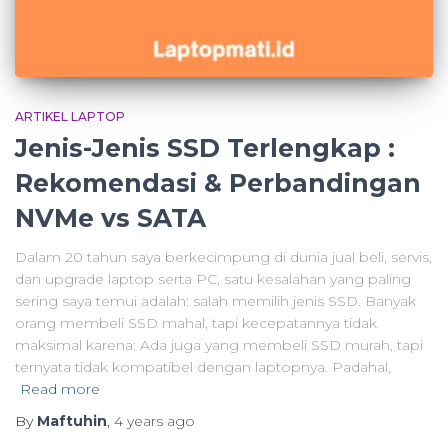
ARTIKEL LAPTOP
Jenis-Jenis SSD Terlengkap :
Rekomendasi & Perbandingan
NVMe vs SATA
Dalam 20 tahun saya berkecimpung di dunia jual beli, servis,
dan upgrade laptop serta PC, satu kesalahan yang paling
sering saya temui adalah: salah memilih jenis SSD. Banyak
orang membeli SSD mahal, tapi kecepatannya tidak
maksimal karena: Ada juga yang membeli SSD murah, tapi
ternyata tidak kompatibel dengan laptopnya. Padahal,
Read more
By
Maftuhin
,
4 years
ago