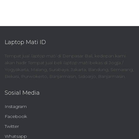
Laptop Mati ID
Tempat jual
laptop mati
di Denpasar Bali, kedepan kami
akan hadir Tempat jual beli
laptop mati
bekas di Jogja /
Yogyakarta, Malang, Surabaya, Jakarta, Bandung, Semarang,
Bekasi, Purwokerto, Banjarmasin, Sidoarjo, Banjarmasin.
Sosial Media
Instagram
Facebook
Twitter
Whatsapp