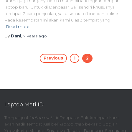
utama juga harganya lebih murah dibandingkan dengan
laptop baru. Untuk di Denpasar Bali sendiri khususnya,
terdapat 2 cara penjualan, yaitu secara offline dan online.
Pada kesempatan ini akan kami ulas 3 tempat yang
Read more
By
Dani
,
7 years
ago
Posts
Previous
1
2
pagination
Laptop Mati ID
Tempat jual
laptop mati
di Denpasar Bali, kedepan kami
akan hadir Tempat jual beli
laptop mati
bekas di Jogja /
Yogyakarta, Malang, Surabaya, Jakarta, Bandung, Semarang,