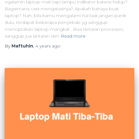
ngalamin laptop mati tapi lampu indikator baterai hidup?
Bagaimana cara mengatasinya? Apakah bahaya buat
laptop? Nah, bila kamu mengalami hal tadi jangan panik
dulu, terdapat beberapa penyebab yg sanggup
menciptakan laptop mangkat . Bisa lantaran processor,
sanggup jua lantaran ram
Read more
By
Maftuhin
,
4 years
ago