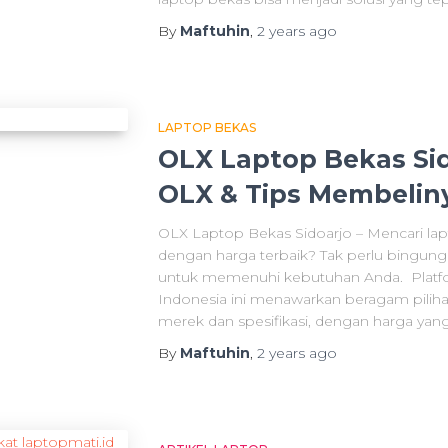
By
Maftuhin
,
2 years
ago
LAPTOP BEKAS
OLX Laptop Bekas Sid
OLX & Tips Membelin
OLX Laptop Bekas Sidoarjo – Mencari lapt
dengan harga terbaik? Tak perlu bingung l
untuk memenuhi kebutuhan Anda. Platform
Indonesia ini menawarkan beragam piliha
merek dan spesifikasi, dengan harga yan
By
Maftuhin
,
2 years
ago