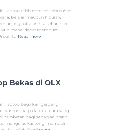
ini, laptop telah menjadi kebutuhan
rja, belajar, maupun hiburan,
nunjang aktivitas kita sehari-hari.
 cukup mahal dapat membuat
ntuk itu
Read more
op Bekas di OLX
ini, laptop bagaikan gerbang
n. Namun, harga laptop baru yang
i hambatan bagi sebagian orang.
anpa menguras kantong, membeli
t. Di sinilah
Read more