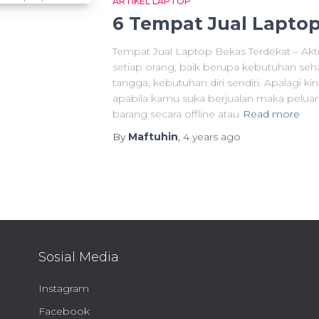
ARTIKEL LAPTOP
6 Tempat Jual Lapto
Tempat Jual Laptop Bekas Terdekat – Aktiv
setiap orang, baik berupa kebutuhan seh
tangga, kebutuhan diri sendiri. Apalagi ki
apabila kamu suka berjualan maka peluang
barang secara offline atau
Read more
By
Maftuhin
,
4 years
ago
Sosial Media
Instagram
Facebook