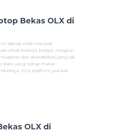
top Bekas OLX di
ini, laptop telah menjadi
aik untuk bekerja, belajar, maupun
udahan dan aksesibilitas yang tak
op baru yang cukup mahal
elinya. OLX, platform jual beli
Bekas OLX di