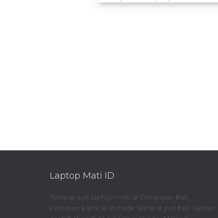
Laptop Mati ID
Tempat jual
laptop mati
di Denpasar Bali,
kedepan kami akan hadir Tempat jual beli
laptop