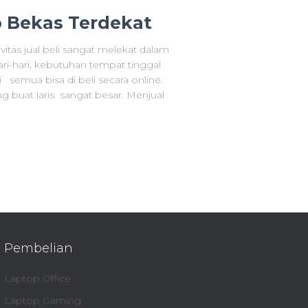
p Bekas Terdekat
itas jual beli sangat melekat dalam
ari-hari, kebutuhan tempat tinggal
ni semua bisa di beli secara online.
 buat laris sangat besar. Menjual
Pembelian
Laptop Office
Laptop Gaming