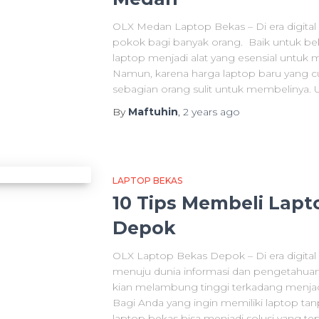
OLX Medan Laptop Bekas – Di era digital 
pokok bagi banyak orang. Baik untuk beke
laptop menjadi alat yang esensial untuk me
Namun, karena harga laptop baru yang
sebagian orang sulit untuk membelinya. U
By
Maftuhin
,
2 years
ago
LAPTOP BEKAS
10 Tips Membeli Lapt
Depok
OLX Laptop Bekas Depok – Di era digital 
menuju dunia informasi dan pengetahua
kian melambung tinggi terkadang menjad
Bagi Anda yang ingin memiliki laptop t
laptop bekas bisa menjadi solusi yang tepa