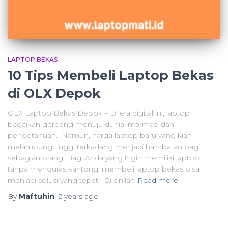
LAPTOP BEKAS
10 Tips Membeli Laptop Bekas
di OLX Depok
OLX Laptop Bekas Depok – Di era digital ini, laptop
bagaikan gerbang menuju dunia informasi dan
pengetahuan. Namun, harga laptop baru yang kian
melambung tinggi terkadang menjadi hambatan bagi
sebagian orang. Bagi Anda yang ingin memiliki laptop
tanpa menguras kantong, membeli laptop bekas bisa
menjadi solusi yang tepat. Di sinilah
Read more
By
Maftuhin
,
2 years
ago