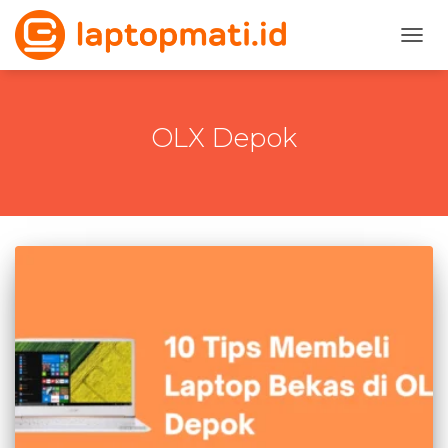
TOGG
OLX Depok