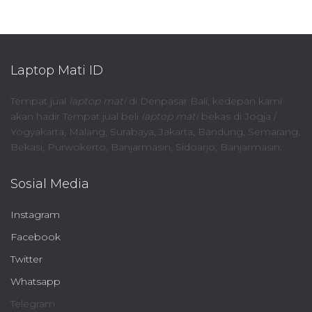
Laptop Mati ID
Tempat jual
laptop mati
di Denpasar Bali, kedepan kami
akan hadir Tempat jual beli
laptop mati
bekas di Jogja /
Yogyakarta, Malang, Surabaya, Jakarta, Bandung, Semarang,
Bekasi, Purwokerto, Banjarmasin, Sidoarjo, Banjarmasin.
Sosial Media
Instagram
Facebook
Twitter
Whatsapp
Telegram