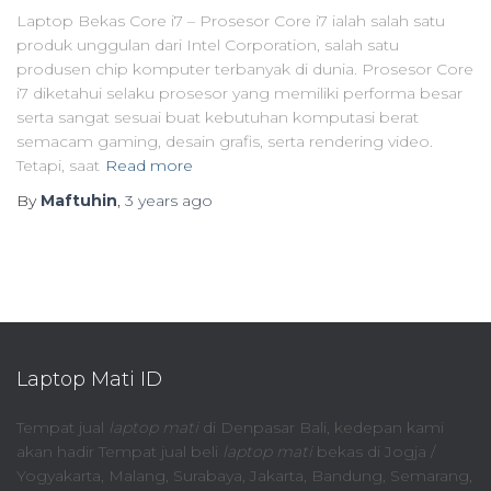
Laptop Bekas Core i7 – Prosesor Core i7 ialah salah satu
produk unggulan dari Intel Corporation, salah satu
produsen chip komputer terbanyak di dunia. Prosesor Core
i7 diketahui selaku prosesor yang memiliki performa besar
serta sangat sesuai buat kebutuhan komputasi berat
semacam gaming, desain grafis, serta rendering video.
Tetapi, saat
Read more
By
Maftuhin
,
3 years
ago
Laptop Mati ID
Tempat jual
laptop mati
di Denpasar Bali, kedepan kami
akan hadir Tempat jual beli
laptop mati
bekas di Jogja /
Yogyakarta, Malang, Surabaya, Jakarta, Bandung, Semarang,