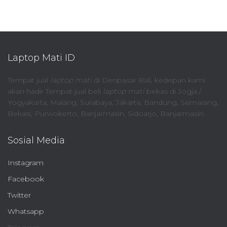
Laptop Mati ID
Tempat jual
laptop mati
di Denpasar Bali, kedepan kami
akan hadir Tempat jual beli
laptop mati
bekas di Jogja /
Yogyakarta, Malang, Surabaya, Jakarta, Bandung, Semarang,
Bekasi, Purwokerto, Banjarmasin, Sidoarjo, Banjarmasin.
Sosial Media
Instagram
Facebook
Twitter
Whatsapp