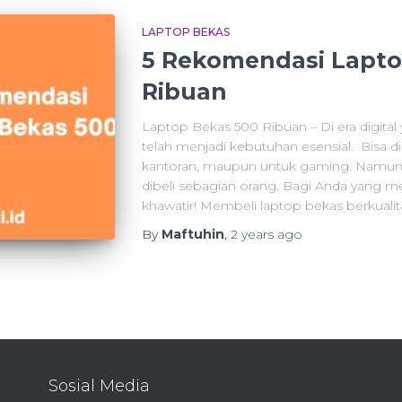
LAPTOP BEKAS
5 Rekomendasi Lapto
Ribuan
Laptop Bekas 500 Ribuan – Di era digita
telah menjadi kebutuhan esensial. Bisa di
kantoran, maupun untuk gaming. Namun,
dibeli sebagian orang. Bagi Anda yang me
khawatir! Membeli laptop bekas berkuali
By
Maftuhin
,
2 years
ago
Sosial Media