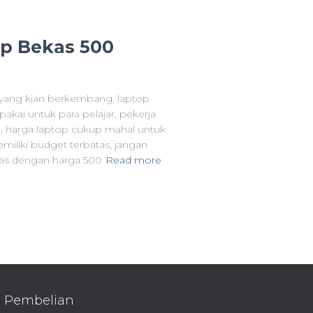
p Bekas 500
l yang kian berkembang, laptop
pakai untuk para pelajar, pekerja
 harga laptop cukup mahal untuk
miliki budget terbatas, jangan
tas dengan harga 500
Read more
Pembelian