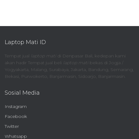
Laptop Mati ID
Tempat jual
laptop mati
di Denpasar Bali, kedepan kami
akan hadir Tempat jual beli
laptop mati
bekas di Jogja /
Yogyakarta, Malang, Surabaya, Jakarta, Bandung, Semarang,
Bekasi, Purwokerto, Banjarmasin, Sidoarjo, Banjarmasin.
Sosial Media
Instagram
Facebook
Twitter
Whatsapp