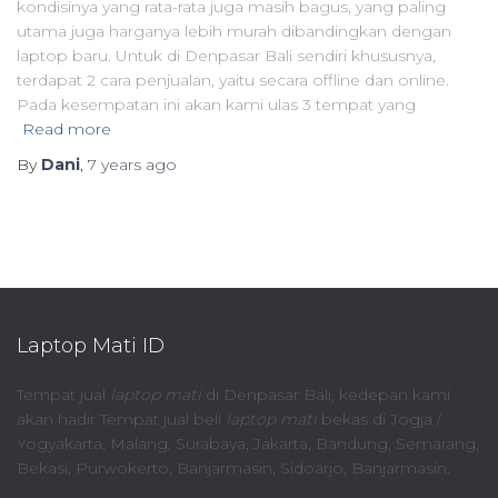
kondisinya yang rata-rata juga masih bagus, yang paling
utama juga harganya lebih murah dibandingkan dengan
laptop baru. Untuk di Denpasar Bali sendiri khususnya,
terdapat 2 cara penjualan, yaitu secara offline dan online.
Pada kesempatan ini akan kami ulas 3 tempat yang
Read more
By
Dani
,
7 years
ago
Laptop Mati ID
Tempat jual
laptop mati
di Denpasar Bali, kedepan kami
akan hadir Tempat jual beli
laptop mati
bekas di Jogja /
Yogyakarta, Malang, Surabaya, Jakarta, Bandung, Semarang,
Bekasi, Purwokerto, Banjarmasin, Sidoarjo, Banjarmasin.