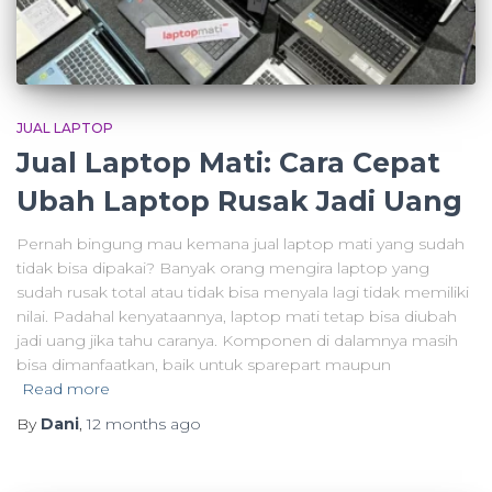
JUAL LAPTOP
Jual Laptop Mati: Cara Cepat
Ubah Laptop Rusak Jadi Uang
Pernah bingung mau kemana jual laptop mati yang sudah
tidak bisa dipakai? Banyak orang mengira laptop yang
sudah rusak total atau tidak bisa menyala lagi tidak memiliki
nilai. Padahal kenyataannya, laptop mati tetap bisa diubah
jadi uang jika tahu caranya. Komponen di dalamnya masih
bisa dimanfaatkan, baik untuk sparepart maupun
Read more
By
Dani
,
12 months
ago