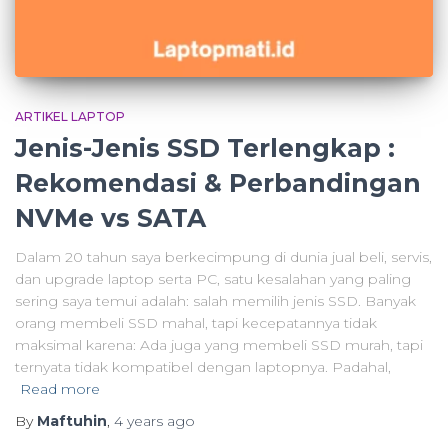
ARTIKEL LAPTOP
Jenis-Jenis SSD Terlengkap :
Rekomendasi & Perbandingan
NVMe vs SATA
Dalam 20 tahun saya berkecimpung di dunia jual beli, servis,
dan upgrade laptop serta PC, satu kesalahan yang paling
sering saya temui adalah: salah memilih jenis SSD. Banyak
orang membeli SSD mahal, tapi kecepatannya tidak
maksimal karena: Ada juga yang membeli SSD murah, tapi
ternyata tidak kompatibel dengan laptopnya. Padahal,
Read more
By
Maftuhin
,
4 years
ago