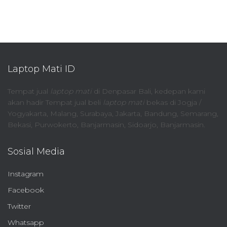
Laptop Mati ID
Tempat jual
laptop mati
di Denpasar Bali, kedepan kami
akan hadir Tempat jual beli
laptop mati
bekas di Jogja /
Yogyakarta, Malang, Surabaya, Jakarta, Bandung, Semarang,
Bekasi, Purwokerto, Banjarmasin, Sidoarjo, Banjarmasin.
Sosial Media
Instagram
Facebook
Twitter
Whatsapp