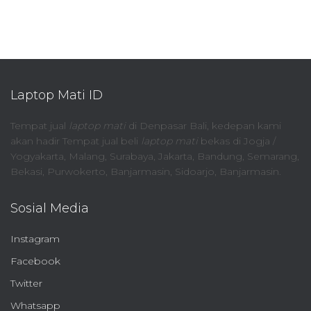
Laptop Mati ID
Tempat jual
laptop mati
di Denpasar Bali, kedepan kami
akan hadir Tempat jual beli
laptop mati
bekas di Jogja /
Yogyakarta, Malang, Surabaya, Jakarta, Bandung, Semarang,
Bekasi, Purwokerto, Banjarmasin, Sidoarjo, Banjarmasin.
Sosial Media
Instagram
Facebook
Twitter
Whatsapp