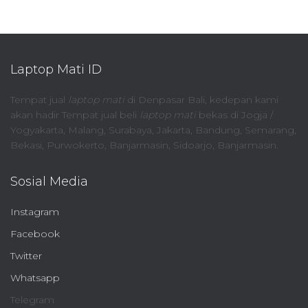
Laptop Mati ID
Tempat jual
laptop mati
di Denpasar Bali, kedepan kami
akan hadir Tempat jual beli
laptop mati
bekas di Jogja /
Yogyakarta, Malang, Surabaya, Jakarta, Bandung, Semarang,
Bekasi, Purwokerto, Banjarmasin, Sidoarjo, Banjarmasin.
Sosial Media
Instagram
Facebook
Twitter
Whatsapp
Telegram