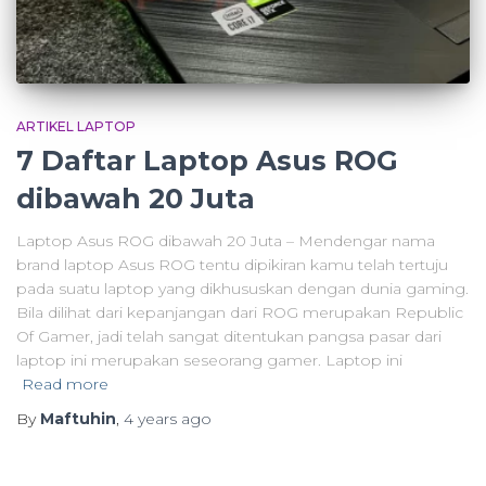
ARTIKEL LAPTOP
7 Daftar Laptop Asus ROG
dibawah 20 Juta
Laptop Asus ROG dibawah 20 Juta – Mendengar nama
brand laptop Asus ROG tentu dipikiran kamu telah tertuju
pada suatu laptop yang dikhususkan dengan dunia gaming.
Bila dilihat dari kepanjangan dari ROG merupakan Republic
Of Gamer, jadi telah sangat ditentukan pangsa pasar dari
laptop ini merupakan seseorang gamer. Laptop ini
Read more
By
Maftuhin
,
4 years
ago