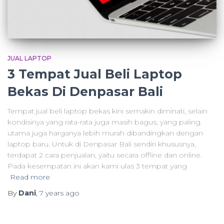
JUAL LAPTOP
3 Tempat Jual Beli Laptop
Bekas Di Denpasar Bali
Tempat jual beli laptop bekas kini semakin diminati, selain
kondisinya yang rata-rata juga masih bagus, yang paling
utama juga harganya lebih murah dibandingkan dengan
laptop baru. Untuk di Denpasar Bali sendiri khususnya,
terdapat 2 cara penjualan, yaitu secara offline dan online.
Pada kesempatan ini akan kami ulas 3 tempat yang
Read more
By
Dani
,
7 years
ago