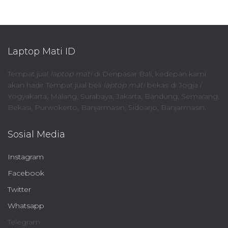
Laptop Mati ID
Tempat jual
laptop mati
di Denpasar Bali, kedepan kami
akan hadir Tempat jual beli
laptop mati
bekas di Jogja /
Yogyakarta, Malang, Surabaya, Jakarta, Bandung, Semarang,
Bekasi, Purwokerto, Banjarmasin, Sidoarjo, Banjarmasin.
Sosial Media
Instagram
Facebook
Twitter
Whatsapp
Telegram