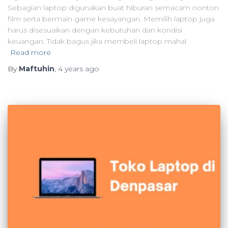
Sebagian laptop digunakan buat hiburan semacam nonton
film serta bermain game kesayangan. Memilih laptop juga
harus disesuaikan dengan kebutuhan dan kondisi
keuangan. Tidak bagus jika membeli laptop mahal
Read more
By
Maftuhin
,
4 years
ago