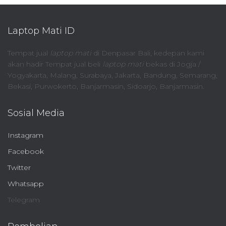
Laptop Mati ID
Tempat jual
laptop mati
di Denpasar Bali, kedepan kami
akan hadir Tempat jual beli
laptop mati
bekas di Jogja /
Yogyakarta, Malang, Surabaya, Jakarta, Bandung, Semarang,
Bekasi, Purwokerto, Banjarmasin, Sidoarjo, Banjarmasin.
Sosial Media
Instagram
Facebook
Twitter
Whatsapp
Telegram