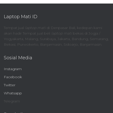
Laptop Mati ID
Tempat jual
laptop mati
di Denpasar Bali, kedepan kami
akan hadir Tempat jual beli
laptop mati
bekas di Jogja /
Yogyakarta, Malang, Surabaya, Jakarta, Bandung, Semarang,
Bekasi, Purwokerto, Banjarmasin, Sidoarjo, Banjarmasin.
Sosial Media
Instagram
Facebook
Twitter
Whatsapp
Telegram