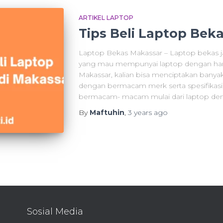
ARTIKEL LAPTOP
Tips Beli Laptop Bek
Laptop Bekas Makassar – Laptop bekas jad
yang mau mempunyai laptop dengan harga
Makassar, kalian bisa menciptakan banyak
dengan bermacam merk serta spesifikasi
bermacam- macam mulai dari laptop den
By
Maftuhin
,
3 years
ago
Sosial Media