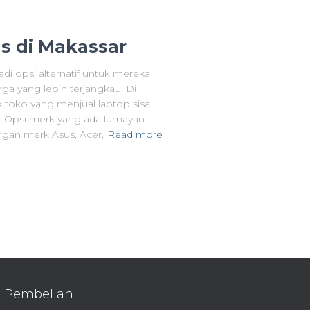
as di Makassar
i opsi alternatif untuk mereka
 yang lebih terjangkau. Di
 toko yang menjual laptop sisa
. Opsi merk yang ada lumayan
gan merk Asus, Acer,
Read more
Pembelian