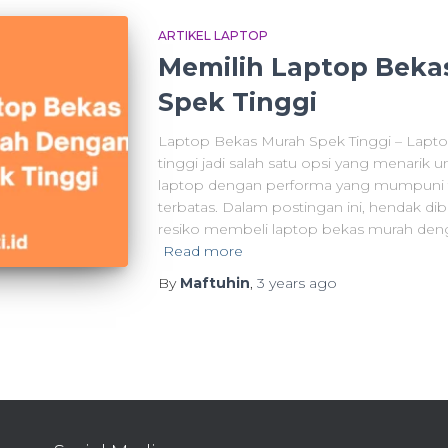
ARTIKEL LAPTOP
Memilih Laptop Bek
Spek Tinggi
Laptop Bekas Murah Spek Tinggi – Lapto
tinggi jadi salah satu opsi yang menar
laptop dengan performa yang mumpuni 
terbatas. Dalam postingan ini, hendak di
resiko membeli laptop bekas murah deng
Read more
By
Maftuhin
,
3 years
ago