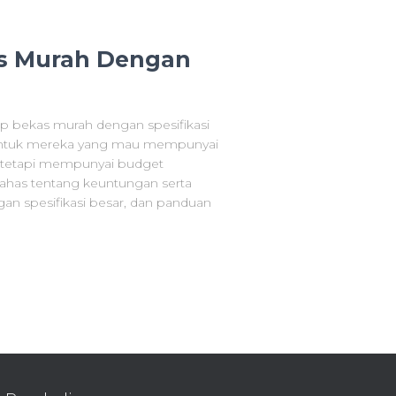
as Murah Dengan
p bekas murah dengan spesifikasi
ik untuk mereka yang mau mempunyai
tetapi mempunyai budget
bahas tentang keuntungan serta
an spesifikasi besar, dan panduan