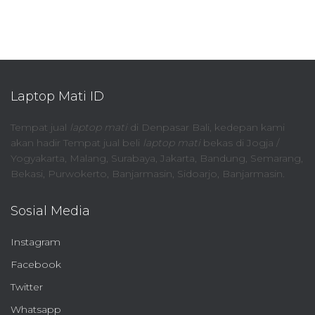
Laptop Mati ID
Tempat jual
laptop mati
di Denpasar Bali, kedepan kami
akan hadir Tempat jual beli
laptop mati
bekas di Jogja /
Yogyakarta, Malang, Surabaya, Jakarta, Bandung, Semarang,
Bekasi, Purwokerto, Banjarmasin, Sidoarjo, Banjarmasin.
Sosial Media
Instagram
Facebook
Twitter
Whatsapp