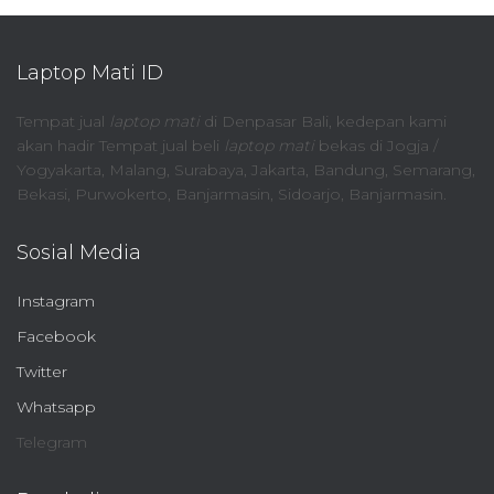
Laptop Mati ID
Tempat jual
laptop mati
di Denpasar Bali, kedepan kami
akan hadir Tempat jual beli
laptop mati
bekas di Jogja /
Yogyakarta, Malang, Surabaya, Jakarta, Bandung, Semarang,
Bekasi, Purwokerto, Banjarmasin, Sidoarjo, Banjarmasin.
Sosial Media
Instagram
Facebook
Twitter
Whatsapp
Telegram