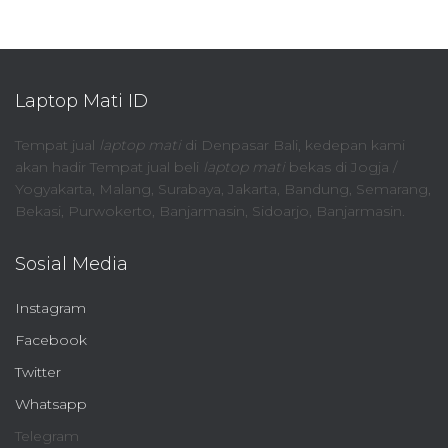
Laptop Mati ID
Tempat jual
laptop mati
di Denpasar Bali, kedepan kami
akan hadir Tempat jual beli
laptop mati
bekas di Jogja /
Yogyakarta, Malang, Surabaya, Jakarta, Bandung, Semarang,
Bekasi, Purwokerto, Banjarmasin, Sidoarjo, Banjarmasin.
Sosial Media
Instagram
Facebook
Twitter
Whatsapp
Telegram