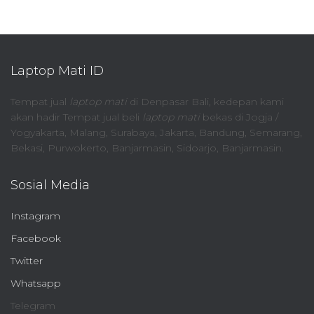
Laptop Mati ID
Tempat jual
laptop mati
di Denpasar Bali, kedepan kami
akan hadir Tempat jual beli
laptop mati
bekas di Jogja /
Yogyakarta, Malang, Surabaya, Jakarta, Bandung, Semarang,
Bekasi, Purwokerto, Banjarmasin, Sidoarjo, Banjarmasin.
Sosial Media
Instagram
Facebook
Twitter
Whatsapp
Telegram