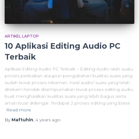
ARTIKEL LAPTOP
10 Aplikasi Editing Audio PC
Terbaik
Aplikasi Editing Audio PC Terbaik – Editing Audio ialah suatu
proses perbaikan ataupun pengubahan kualitas suara yang
sudah lewat proses rekaman. Hasil audio/ suara yang telah
direkam hendak disempurnakan lewat proses editing audio,
buat menghasilkan kualitas suara yang lebih bagus serta
aman buat didengar. Terdapat 2 proses editing yang biasa
Read more
By
Maftuhin
,
4 years
ago