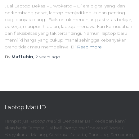
Jual Laptop Bekas Purwokerto – Di era digital yang kian
berkembang pesat, laptop menjadi kebutuhan penting
bagi banyak orang. Baik untuk menunjang aktivitas belajar,
bekerja, maupun hiburan, laptop menawarkan kemudahan
dan fleksibilitas yang tak tertandingi. Namun, laptop baru
memiliki harga yang cukup mahal sehingga kebanyakan
orang tidak mau membelinya. Di
Read more
By
Maftuhin
,
2 years
ago
Laptop Mati ID
Tempat jual
laptop mati
di Denpasar Bali, kedepan kami
akan hadir Tempat jual beli
laptop mati
bekas di Jogja /
Yogyakarta, Malang, Surabaya, Jakarta, Bandung, Semarang,