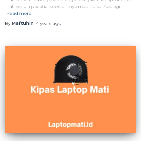
mati sendiri padahal sebelumnya masih bisa. Apalagi
Read more
By
Maftuhin
,
4 years
ago