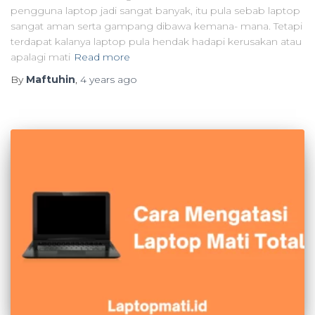
pengguna laptop jadi sangat banyak, itu pula sebab laptop
sangat aman serta gampang dibawa kemana- mana. Tetapi
terdapat kalanya laptop pula hendak hadapi kerusakan atau
apalagi mati
Read more
By
Maftuhin
,
4 years
ago