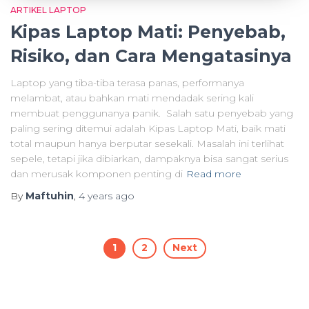
ARTIKEL LAPTOP
Kipas Laptop Mati: Penyebab,
Risiko, dan Cara Mengatasinya
Laptop yang tiba-tiba terasa panas, performanya
melambat, atau bahkan mati mendadak sering kali
membuat penggunanya panik. Salah satu penyebab yang
paling sering ditemui adalah Kipas Laptop Mati, baik mati
total maupun hanya berputar sesekali. Masalah ini terlihat
sepele, tetapi jika dibiarkan, dampaknya bisa sangat serius
dan merusak komponen penting di
Read more
By
Maftuhin
,
4 years
ago
Posts
1
2
Next
pagination