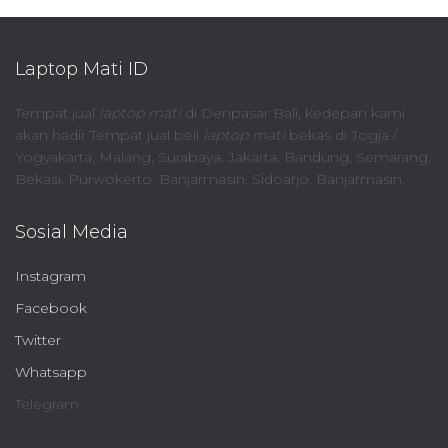
Laptop Mati ID
Tempat jual
laptop mati
di Denpasar Bali, kedepan kami
akan hadir Tempat jual beli
laptop mati
bekas di Jogja /
Yogyakarta, Malang, Surabaya, Jakarta, Bandung, Semarang,
Bekasi, Purwokerto, Banjarmasin, Sidoarjo, Banjarmasin.
Sosial Media
Instagram
Facebook
Twitter
Whatsapp
Telegram