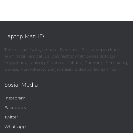
Laptop Mati ID
Tempat jual
laptop mati
di Denpasar Bali, kedepan kami
akan hadir Tempat jual beli
laptop mati
bekas di Jogja /
Yogyakarta, Malang, Surabaya, Jakarta, Bandung, Semarang,
Bekasi, Purwokerto, Banjarmasin, Sidoarjo, Banjarmasin.
Sosial Media
Instagram
Facebook
Twitter
Whatsapp