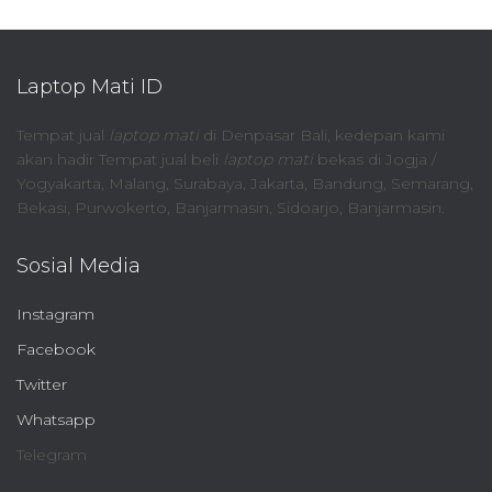
Laptop Mati ID
Tempat jual
laptop mati
di Denpasar Bali, kedepan kami
akan hadir Tempat jual beli
laptop mati
bekas di Jogja /
Yogyakarta, Malang, Surabaya, Jakarta, Bandung, Semarang,
Bekasi, Purwokerto, Banjarmasin, Sidoarjo, Banjarmasin.
Sosial Media
Instagram
Facebook
Twitter
Whatsapp
Telegram